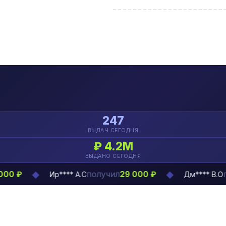
247
ВЫДАЧ СЕГОДНЯ
₽ 4.2М
ВЫДАНО СЕГОДНЯ
◆
◆
получил
получил
29 000 ₽
Ир**** А.С
Дм**** В.О