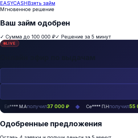
EASYCASH
Взять займ
Мгновенное решение
Ваш займ одобрен
✓
Сумма до
100 000 ₽
✓
Решение за 5 минут
LIVE
Онлайн эфир по выдачам
◆
получил
получил
37 000 ₽
55 000 ₽
 М.А
Се**** П.Н
Одобренные предложения
Оставь 4 заявки и получи деньги за 5 минут