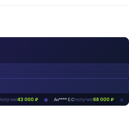
◆
◆
получил
43 000 ₽
68 000 ₽
Ан**** Е.С
Ма**** К